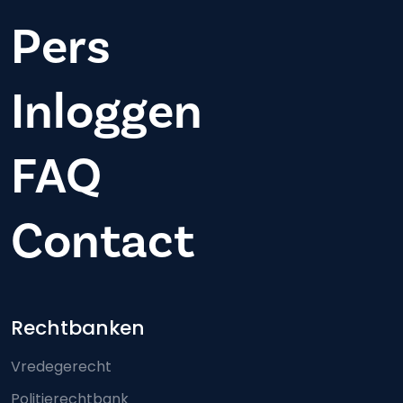
Pers
Inloggen
FAQ
Contact
Footer-menu
Rechtbanken
Vredegerecht
Politierechtbank