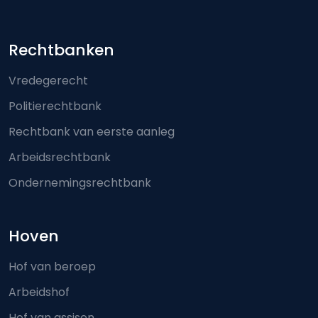
Footer-menu
Rechtbanken
Vredegerecht
Politierechtbank
Rechtbank van eerste aanleg
Arbeidsrechtbank
Ondernemingsrechtbank
Hoven
Hof van beroep
Arbeidshof
Hof van assisen