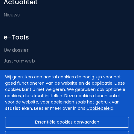
Actualiteit
Nieuws
e-Tools
Uw dossier
Just-on-web
e-Deposit
Wij gebruiken een aantal cookies die nodig zijn voor het
Territoriale bevoegdheid
goed functioneren van de website en de applicatie. Deze
cookies kunt u niet weigeren. We gebruiken ook optionele
cookies, die u kunt instellen. Deze cookies dienen enkel
voor de website, voor doeleinden zoals het gebruik van
statistieken
. Lees er meer over in ons
Cookiebeleid
.
Essentiële cookies aanvaarden
© Hoven en Rechtbanken van België
2026