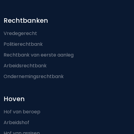
Footer-menu
Rechtbanken
Vredegerecht
Politierechtbank
Rechtbank van eerste aanleg
Arbeidsrechtbank
Ondernemingsrechtbank
Hoven
Hof van beroep
Arbeidshof
Hof van assisen