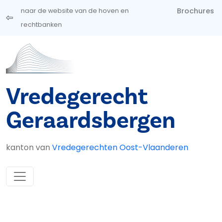
Overslaan en naar de inhoud gaan
Brochures
naar de website van de hoven en
rechtbanken
Vredegerecht
Geraardsbergen
kanton van
Vredegerechten Oost-Vlaanderen