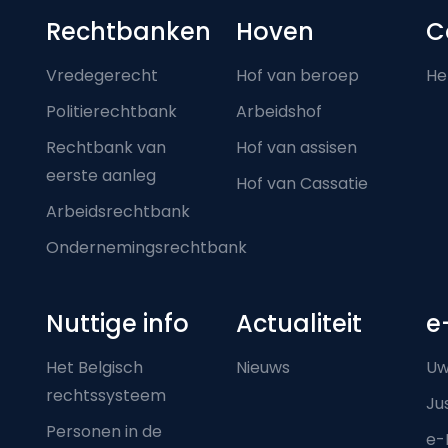
Footer-menu
Rechtbanken
Hoven
C
Vredegerecht
Hof van beroep
He
Politierechtbank
Arbeidshof
Rechtbank van
Hof van assisen
eerste aanleg
Hof van Cassatie
Arbeidsrechtbank
Ondernemingsrechtbank
Nuttige info
Actualiteit
e
Het Belgisch
Nieuws
Uw
rechtssysteem
Ju
Personen in de
e-