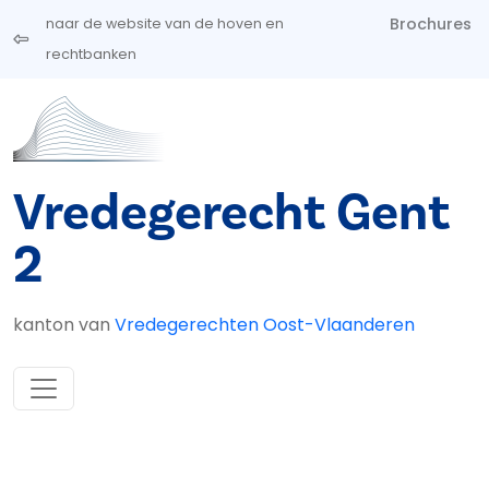
Overslaan en naar de inhoud gaan
Brochures
naar de website van de hoven en
rechtbanken
Vredegerecht Gent
2
kanton van
Vredegerechten Oost-Vlaanderen