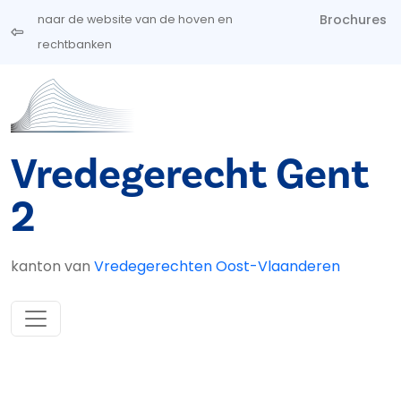
Overslaan en naar de inhoud gaan
Brochures
naar de website van de hoven en
rechtbanken
Vredegerecht Gent
2
kanton van
Vredegerechten Oost-Vlaanderen