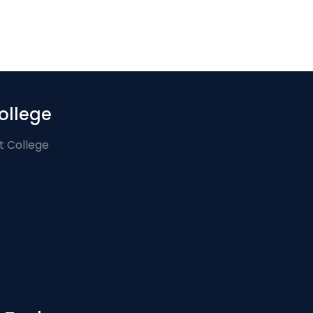
ollege
t College