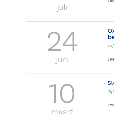
Le
juli
24
Ox
b
24
juni
Le
10
St
10/
Le
maart