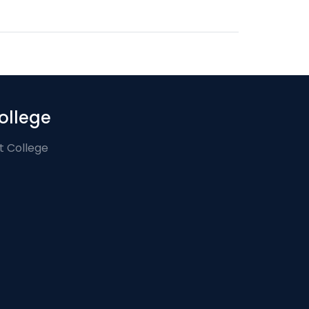
ollege
t College