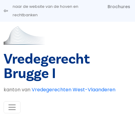
Overslaan en naar de inhoud gaan
Brochures
naar de website van de hoven en
rechtbanken
Vredegerecht
Brugge I
kanton van
Vredegerechten West-Vlaanderen