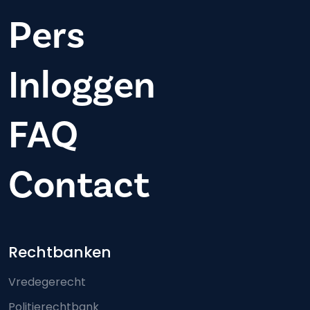
Pers
Inloggen
FAQ
Contact
Footer-menu
Rechtbanken
Vredegerecht
Politierechtbank