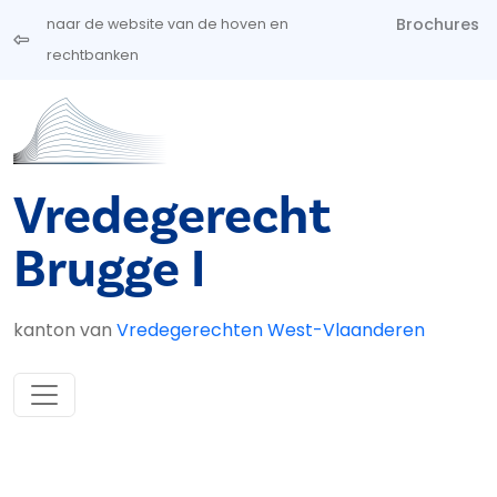
Overslaan en naar de inhoud gaan
Brochures
naar de website van de hoven en
rechtbanken
Vredegerecht
Brugge I
kanton van
Vredegerechten West-Vlaanderen