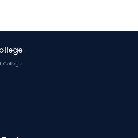
ollege
t College