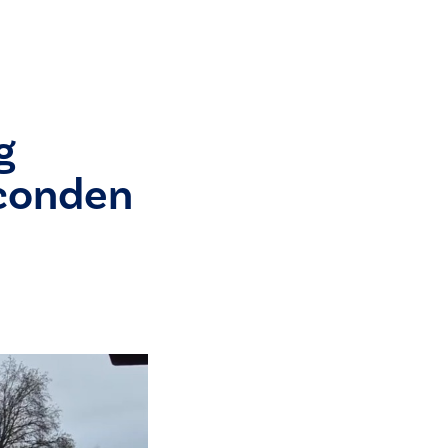
g
econden