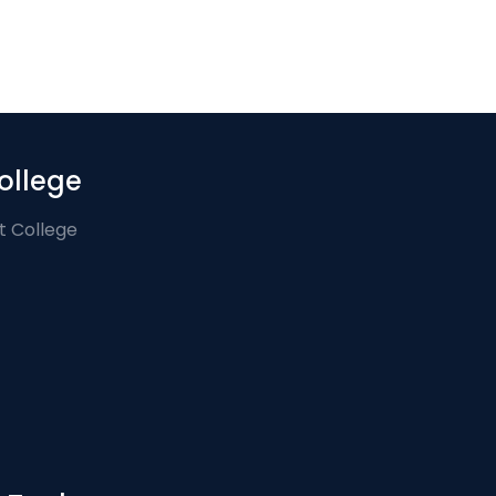
ollege
t College