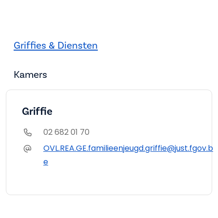
Griffies & Diensten
Kamers
Griffie
02 682 01 70
OVL.REA.GE.familieenjeugd.griffie@just.fgov.b
e