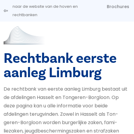
Overslaan en naar de inhoud gaan
Brochures
naar de website van de hoven en
rechtbanken
Rechtbank eerste
aanleg Limburg
De rechtbank van eerste aanleg Limburg bestaat uit
de afdelingen Hasselt en Tongeren-Borgloon. Op
deze pagina kan u alle informatie voor beide
afdelingen terugvinden. Zowel in Hasselt als Ton­
geren-Borgloon worden burgerlijke zaken, fa­mi­
liezaken, jeugd­be­scher­mings­za­ken en straf­zaken