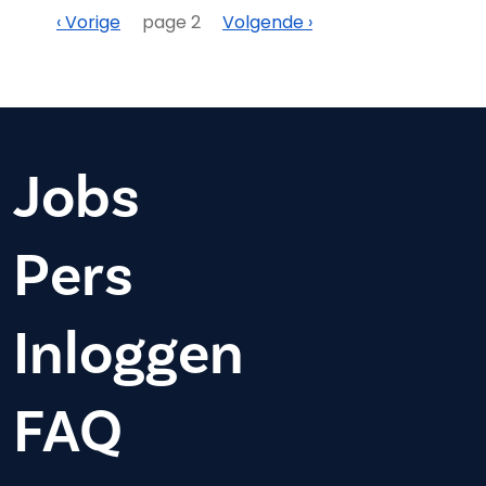
Paginering
Vorige
Volgende
‹ Vorige
page 2
Volgende ›
Jobs
Pers
Inloggen
FAQ