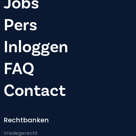
Jobs
Pers
Inloggen
FAQ
Contact
Footer-menu
Rechtbanken
Vredegerecht