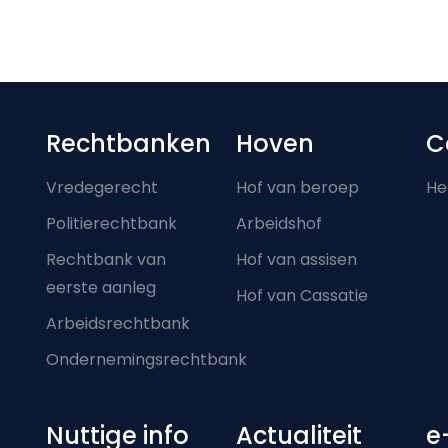
Footer-menu
Rechtbanken
Hoven
C
Vredegerecht
Hof van beroep
He
Politierechtbank
Arbeidshof
Rechtbank van
Hof van assisen
eerste aanleg
Hof van Cassatie
Arbeidsrechtbank
Ondernemingsrechtbank
Nuttige info
Actualiteit
e