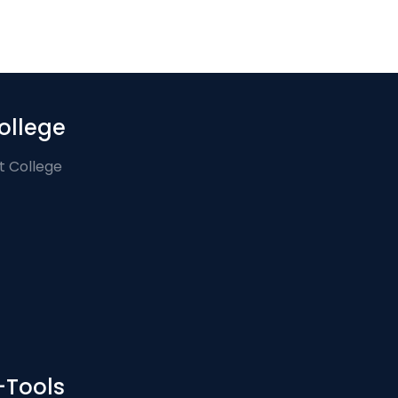
ollege
t College
-Tools