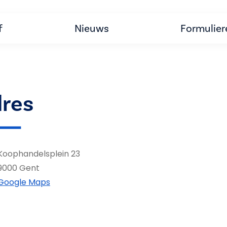
f
Nieuws
Formulier
res
Koophandelsplein 23
9000 Gent
Google Maps