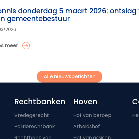
nnis donderdag 5 maart 2026: ontslag v
en gemeentebestuur
03/2026
es meer
Alle nieuwsberichten
Footer-menu
Rechtbanken
Hoven
C
Vredegerecht
Hof van beroep
He
Politierechtbank
Arbeidshof
Rechtbank van
Hof van assisen