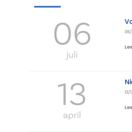
06
Va
06
Le
juli
13
Ni
13/
Le
april