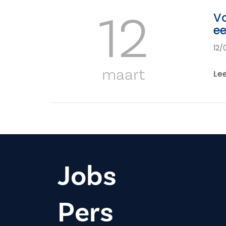
12
Vo
e
12/
maart
Le
Jobs
Pers