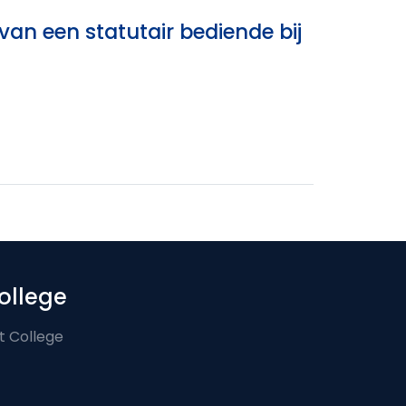
an een statutair bediende bij
ollege
t College