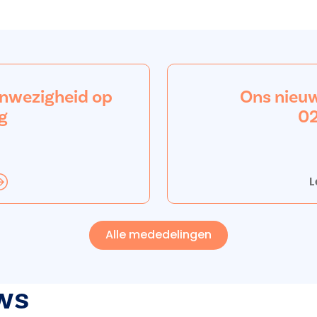
anwezigheid op
Ons nieu
g
02
L
Alle mededelingen
ws