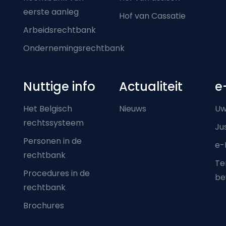
eerste aanleg
Hof van Cassatie
Arbeidsrechtbank
Ondernemingsrechtbank
Nuttige info
Actualiteit
e
Het Belgisch
Nieuws
Uw
rechtssysteem
Ju
Personen in de
e-
rechtbank
Ter
Procedures in de
be
rechtbank
Brochures