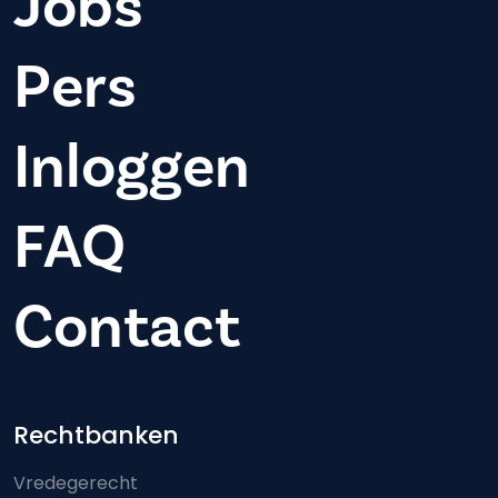
Jobs
Pers
Inloggen
FAQ
Contact
Footer-menu
Rechtbanken
Vredegerecht