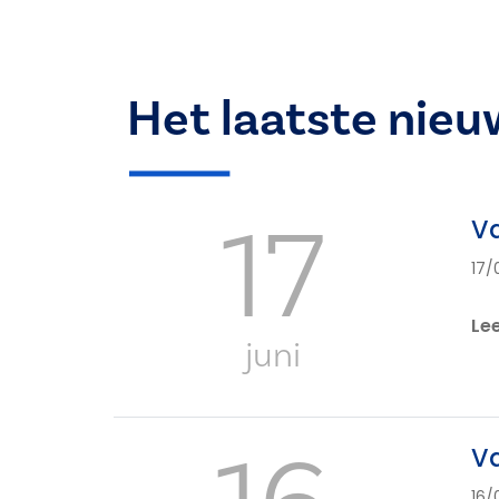
Het laatste nieu
17
Va
17/
Le
juni
Va
16/