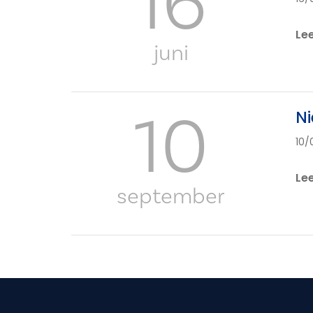
16
Le
juni
10
Ni
10/
Le
september