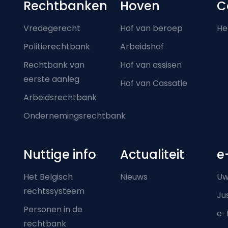
Footer-menu
Rechtbanken
Hoven
C
Vredegerecht
Hof van beroep
He
Politierechtbank
Arbeidshof
Rechtbank van
Hof van assisen
eerste aanleg
Hof van Cassatie
Arbeidsrechtbank
Ondernemingsrechtbank
Nuttige info
Actualiteit
e
Het Belgisch
Nieuws
Uw
rechtssysteem
Ju
Personen in de
e-
rechtbank