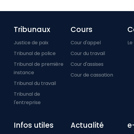
Footer-menu
Tribunaux
Cours
C
Justice de paix
Cour d'appel
Le
Tribunal de police
Cour du travail
Tribunal de première
Cour d'assises
instance
Cour de cassation
Tribunal du travail
Tribunal de
l'entreprise
Infos utiles
Actualité
e