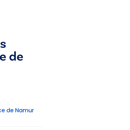
s
ce de
ice de Namur