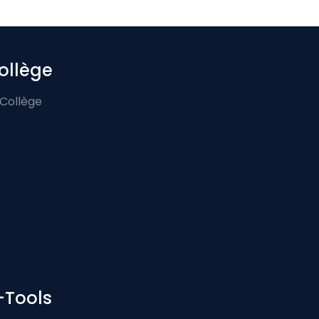
ollège
 Collège
-Tools