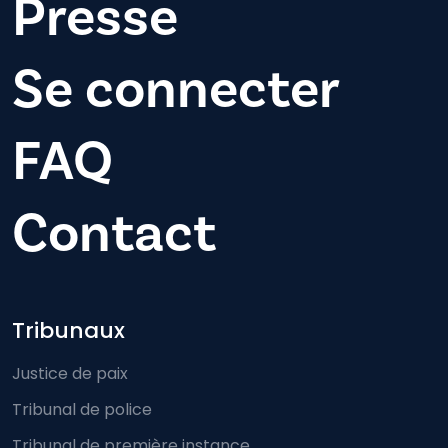
Presse
Se connecter
FAQ
Contact
Footer-menu
Tribunaux
Justice de paix
Tribunal de police
Tribunal de première instance