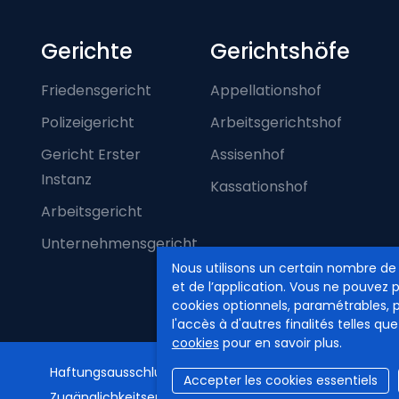
Footer-menu
Gerichte
Gerichtshöfe
Friedensgericht
Appellationshof
Polizeigericht
Arbeitsgerichtshof
Gericht Erster
Assisenhof
Instanz
Kassationshof
Arbeitsgericht
Unternehmensgericht
Nous utilisons un certain nombre de
et de l’application. Vous ne pouvez 
cookies optionnels, paramétrables, 
l'accès à d'autres finalités telles que
cookies
pour en savoir plus.
Haftungsausschluss
Privatsphäre
Cookie Politik
Accepter les cookies essentiels
Zugänglichkeitserklärung