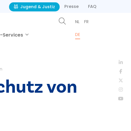
Presse
FAQ
Jugend & Justiz
NL
FR
-Services
DE
en
Schutz von