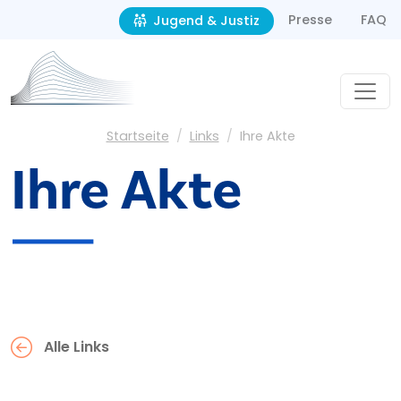
Second navigation
Direkt zum Inhalt
Presse
FAQ
Jugend & Justiz
Pfadnavigation
Startseite
Links
Ihre Akte
Ihre Akte
Alle Links