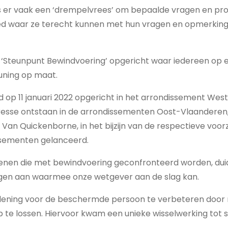
is er vaak een ‘drempelvrees’ om bepaalde vragen en pr
oed waar ze terecht kunnen met hun vragen en opmerki
‘Steunpunt Bewindvoering’ opgericht waar iedereen op
uning op maat.
d op 11 januari 2022 opgericht in het arrondissement We
eresse ontstaan in de arrondissementen Oost-Vlaanderen,
 Van Quickenborne, in het bijzijn van de respectieve voorz
ssementen gelanceerd.
enen die met bewindvoering geconfronteerd worden, dui
ngen aan waarmee onze wetgever aan de slag kan.
rlening voor de beschermde persoon te verbeteren door m
op te lossen. Hiervoor kwam een unieke wisselwerking tot