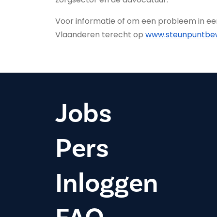
Voor informatie of om een probleem in ee
Vlaanderen terecht op
www.steunpuntbew
Jobs
Pers
Inloggen