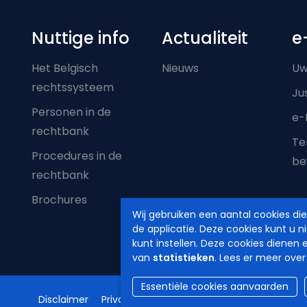
Nuttige info
Actualiteit
e
Het Belgisch
Nieuws
Uw
rechtssysteem
Ju
Personen in de
e-
rechtbank
Ter
Procedures in de
be
rechtbank
Brochures
Wij gebruiken een aantal cookies di
de applicatie. Deze cookies kunt u n
kunt instellen. Deze cookies dienen 
van
statistieken
. Lees er meer over
Essentiële cookies aanvaarden
Disclaimer
Privacy
Cookiebeleid
Toegankelijkheids