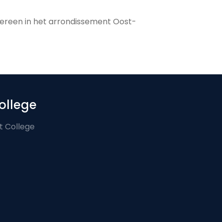
dereen in het arrondissement Oost-
ollege
t College