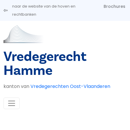
Overslaan en naar de inhoud gaan
Brochures
naar de website van de hoven en
rechtbanken
Vredegerecht
Hamme
kanton van
Vredegerechten Oost-Vlaanderen