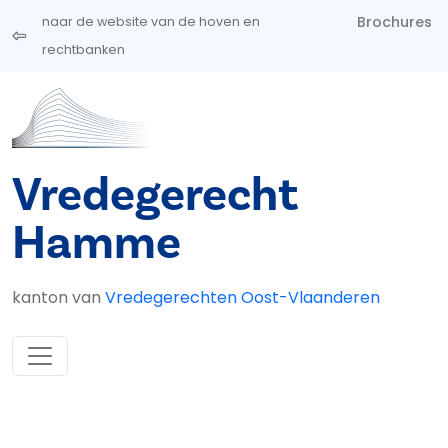
Overslaan en naar de inhoud gaan
Brochures
naar de website van de hoven en
rechtbanken
Vredegerecht
Hamme
kanton van
Vredegerechten Oost-Vlaanderen