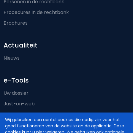
Personen in de rechtbank
Procedures in de rechtbank
Brochures
Actualiteit
Nieuws
e-Tools
Uw dossier
Just-on-web
e-Deposit
Wij gebruiken een aantal cookies die nodig zijn voor het
Territoriale bevoegdheid
goed functioneren van de website en de applicatie. Deze
cookies kunt u niet weigeren. We gebruiken ook optionele