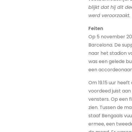
blijkt dat hij dit
werd veroorzaakt.
Feiten
Op 5 november 202
Barcelona. De supp
naar het stadion v
was een gelede bus
een accordeonaans
Om 19.15 uur heeft 
voordeed juist aan
vensters. Op een f
zien. Tussen de ma
staaf Bengaals vu
ermee, een tweede 