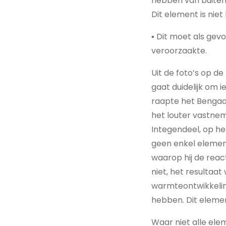
hebben van buiten 
Dit element is nie
▪ Dit moet als ge
veroorzaakte.
Uit de foto’s op d
gaat duidelijk om 
raapte het Bengaal
het louter vastne
Integendeel, op he
geen enkel element
waarop hij de react
niet, het resultaa
warmteontwikkeling
hebben. Dit elemen
Waar niet alle el