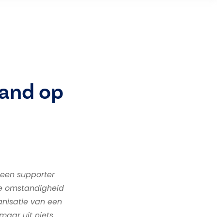
rand op
 een supporter
de omstandigheid
anisatie van een
maar uit niets