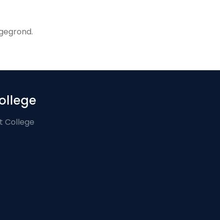
 gegrond.
ollege
t College