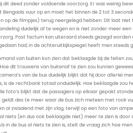
t hij dit deed zonder voldoende voorzorg. Er was weinig be
Bengaals vuur op en moet het binnen de 2 tot 3 seconden 
n op de filmpjes) terug neergelegd hebben. Dit laat niet t
andeling duidelijk af te wegen en is niet zonder meer een 
zorg. Post factum kan uiteraard steeds gezegd worden da
gedaan had; in de achteruitkijkspiegel heeft men steeds ge
t iemand van buiten kon zien dat beklaagde bij de feiten zo
oe dit trouwens van buitenaf te zien zou kunnen geweest z
mera’s van de bus duidelijk blijkt dat hij door allerlei m
 is, is de rechtbank totaal onduidelijk. Hoe beklaagde zo
alle foto’s blijkt dat de passagiers op elkaar gepakt stonde
it geldt des te meer waar de bus zich meteen met rook vul
en al zwaaiend met zijn vlag, terwijl op een foto van amp
f al niets (en dus ook beklaagde niet) meer te zien is door 
ls in de bus al niets te zien is, stelt de vraag zich hoe men