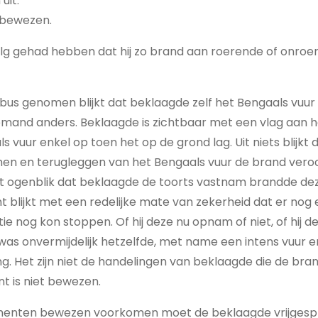
uit.
t bewezen.
volg gehad hebben dat hij zo brand aan roerende of onro
e bus genomen blijkt dat beklaagde zelf het Bengaals vuur 
iemand anders. Beklaagde is zichtbaar met een vlag aan he
s vuur enkel op toen het op de grond lag. Uit niets blijkt
men en terugleggen van het Bengaals vuur de brand vero
t ogenblik dat beklaagde de toorts vastnam brandde dez
 blijkt met een redelijke mate van zekerheid dat er nog 
ie nog kon stoppen. Of hij deze nu opnam of niet, of hij de
t was onvermijdelijk hetzelfde, met name een intens vuur e
. Het zijn niet de handelingen van beklaagde die de bra
t is niet bewezen.
ementen bewezen voorkomen moet de beklaagde vrijgesp