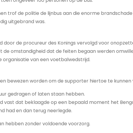
 toen ongeveer 100 personen op de bus.
n trof de politie de lijnbus aan die enorme brandschad
edig uitgebrand was.
 door de procureur des Konings vervolgd voor onopzette
et de omstandigheid dat de feiten begaan werden omwille
 organisatie van een voetbalwedstrijd.
ken bewezen worden om de supporter hiertoe te kunnen 
 vuur gedragen of laten staan hebben.
ad vast dat beklaagde op een bepaald moment het Benga
nd had en dan terug neerlegde.
aan hebben zonder voldoende voorzorg.