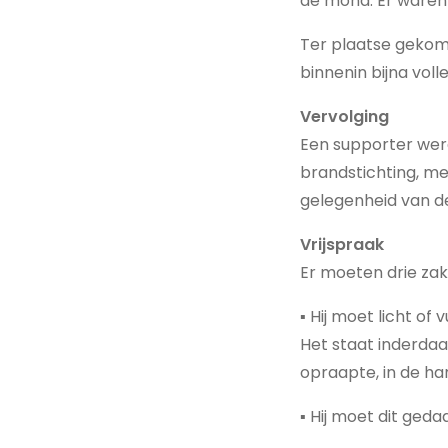
de mond. Er waren
Ter plaatse gekome
binnenin bijna voll
Vervolging
Een supporter werd
brandstichting, m
gelegenheid van de
Vrijspraak
Er moeten drie za
▪ Hij moet licht of
Het staat inderda
opraapte, in de ha
▪ Hij moet dit ged