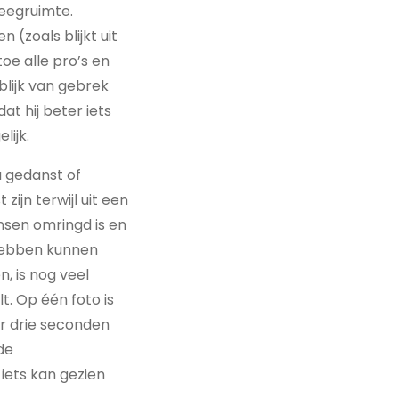
weegruimte.
(zoals blijkt uit
oe alle pro’s en
blijk van gebrek
t hij beter iets
lijk.
u gedanst of
ijn terwijl uit een
ensen omringd is en
u hebben kunnen
n, is nog veel
t. Op één foto is
er drie seconden
de
 iets kan gezien