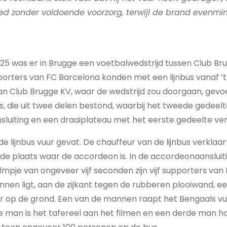
 deed zonder voldoende voorzorg, terwijl de brand evenm
5 was er in Brugge een voetbalwedstrijd tussen Club Br
orters van FC Barcelona konden met een lijnbus vanaf ’
an Club Brugge KV, waar de wedstrijd zou doorgaan, gevo
, die uit twee delen bestond, waarbij het tweede gedeel
luiting en een draaiplateau met het eerste gedeelte ve
de lijnbus vuur gevat. De chauffeur van de lijnbus verklaa
 de plaats waar de accordeon is. In de accordeonaansluiti
ilmpje van ongeveer vijf seconden zijn vijf supporters van
nnen ligt, aan de zijkant tegen de rubberen plooiwand, 
ur op de grond. Een van de mannen raapt het Bengaals vu
man is het tafereel aan het filmen en een derde man ho