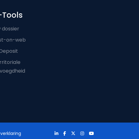
-Tools
 dossier
st-on-web
Deposit
ritoriale
voegdheid
verklaring