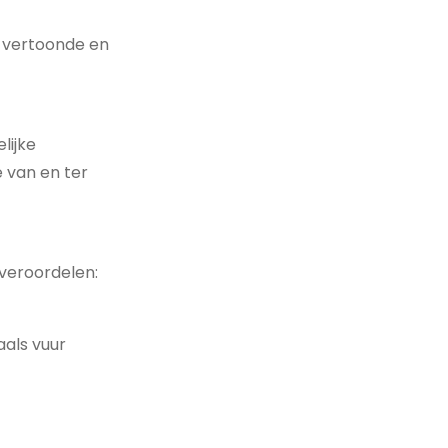
e vertoonde en
lijke
 van en ter
veroordelen:
als vuur