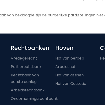
aak van beklaagde zijn de burgerlijke partijstellingen niet
Footer-menu
Rechtbanken
Hoven
C
Vredegerecht
Hof van beroep
He
Politierechtbank
Arbeidshof
Rechtbank van
Hof van assisen
eerste aanleg
Hof van Cassatie
Arbeidsrechtbank
Ondernemingsrechtbank