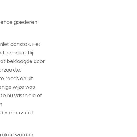
erende goederen
niet aanstak. Het
t zwaaien. Hij
 dat beklaagde door
orzaakte.
e reeds en uit
enige wijze was
ze nu vasthield of
n
nd veroorzaakt
roken worden.