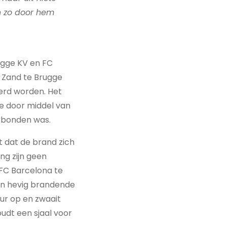
in zo door hem
ugge KV en FC
t Zand te Brugge
erd worden. Het
te door middel van
rbonden was.
rt dat de brand zich
ng zijn geen
 FC Barcelona te
een hevig brandende
ur op en zwaait
udt een sjaal voor