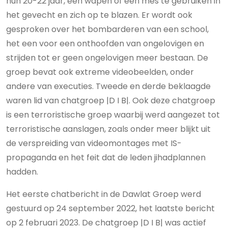
hun 20-22 jaar, een wapen of een mes te gebruiken in
het gevecht en zich op te blazen. Er wordt ook
gesproken over het bombarderen van een school,
het een voor een onthoofden van ongelovigen en
strijden tot er geen ongelovigen meer bestaan. De
groep bevat ook extreme videobeelden, onder
andere van executies. Tweede en derde beklaagde
waren lid van chatgroep |D I B|. Ook deze chatgroep
is een terroristische groep waarbij werd aangezet tot
terroristische aanslagen, zoals onder meer blijkt uit
de verspreiding van videomontages met IS-
propaganda en het feit dat de leden jihadplannen
hadden.
Het eerste chatbericht in de Dawlat Groep werd
gestuurd op 24 september 2022, het laatste bericht
op 2 februari 2023. De chatgroep |D I B| was actief