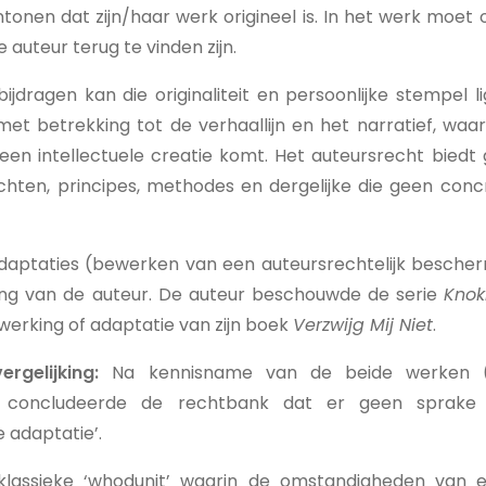
ntonen dat zijn/haar werk origineel is. In het werk moet 
 auteur terug te vinden zijn.
jdragen kan die originaliteit en persoonlijke stempel li
met betrekking tot de verhaallijn en het narratief, wa
t een intellectuele creatie komt. Het auteursrecht bie
chten, principes, methodes en dergelijke die geen co
aptaties (bewerken van een auteursrechtelijk besche
g van de auteur. De auteur beschouwde de serie
Knok
erking of adaptatie van zijn boek
Verzwijg Mij Niet
.
ergelijking:
Na kennisname van de beide werken 
ie) concludeerde de rechtbank dat er geen sprake
 adaptatie’.
klassieke ‘whodunit’ waarin de omstandigheden van