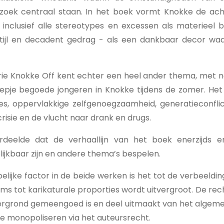
rzoek centraal staan. In het boek vormt Knokke de ac
 inclusief alle stereotypes en excessen als materieel bez
tijl en decadent gedrag - als een dankbaar decor waa
erie Knokke Off kent echter een heel ander thema, met n
epje begoede jongeren in Knokke tijdens de zomer. Het 
ies, oppervlakkige zelfgenoegzaamheid, generatieconfli
risie en de vlucht naar drank en drugs.
deelde dat de verhaallijn van het boek enerzijds en 
lijkbaar zijn en andere thema’s bespelen.
ijke factor in de beide werken is het tot de verbeeldi
ms tot karikaturale proporties wordt uitvergroot. De re
rgrond gemeengoed is en deel uitmaakt van het algem
 te monopoliseren via het auteursrecht.