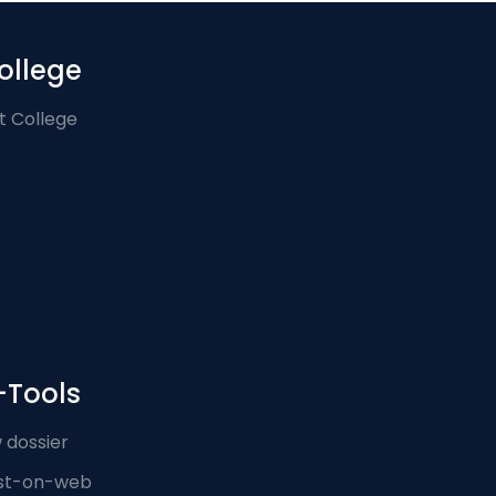
ollege
t College
-Tools
 dossier
st-on-web