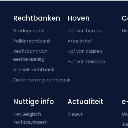
Footer-menu
Rechtbanken
Hoven
C
Vredegerecht
Hof van beroep
He
Politierechtbank
Arbeidshof
Rechtbank van
Hof van assisen
eerste aanleg
Hof van Cassatie
Arbeidsrechtbank
Ondernemingsrechtbank
Nuttige info
Actualiteit
e
Het Belgisch
Nieuws
Uw
rechtssysteem
Ju