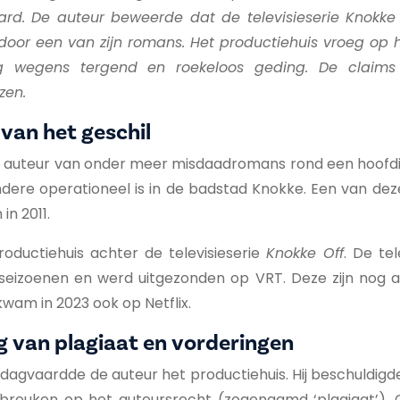
rd. De auteur beweerde dat de televisieserie Knokke
door een van zijn romans. Het productiehuis vroeg op
g wegens tergend en roekeloos geding. De claim
zen.
van het geschil
 is auteur van onder meer misdaadromans rond een hoofd
ndere operationeel is in de badstad Knokke. Een van dez
in 2011.
roductiehuis achter de televisieserie
Knokke Off
. De tel
seizoenen en werd uitgezonden op VRT. Deze zijn nog alt
kwam in 2023 ook op Netflix.
g van plagiaat en vorderingen
agvaardde de auteur het productiehuis. Hij beschuldigd
reuken op het auteursrecht (zogenaamd ‘plagiaat’). C