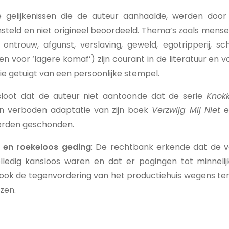
gelijkenissen die de auteur aanhaalde, werden door
steld en niet origineel beoordeeld. Thema’s zoals mense
ntrouw, afgunst, verslaving, geweld, egotripperij, schijn
en voor ‘lagere komaf’) zijn courant in de literatuur en
ie getuigt van een persoonlijke stempel.
loot dat de auteur niet aantoonde dat de serie
Knokk
n verboden adaptatie van zijn boek
Verzwijg Mij Niet
e
erden geschonden.
 en roekeloos geding
: De rechtbank erkende dat de v
olledig kansloos waren en dat er pogingen tot minnelij
ok de tegenvordering van het productiehuis wegens te
zen.