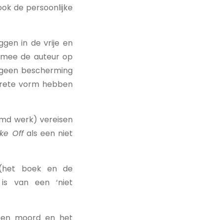
ook de persoonlijke
ggen in de vrije en
armee de auteur op
dt geen bescherming
ncrete vorm hebben
rmd werk) vereisen
ke Off
als een niet
(het boek en de
 is van een ‘niet
 een moord en het