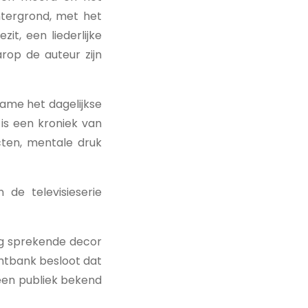
htergrond, met het
it, een liederlijke
rop de auteur zijn
ame het dagelijkse
is een kroniek van
cten, mentale druk
de televisieserie
ng sprekende decor
chtbank besloot dat
een publiek bekend