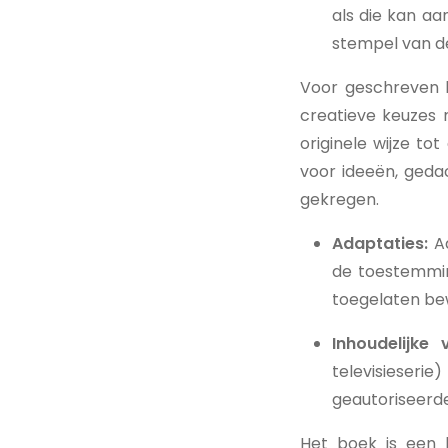
als die kan aa
stempel van de
Voor geschreven bi
creatieve keuzes 
originele wijze to
voor ideeën, geda
gekregen.
Adaptaties:
Ad
de toestemmin
toegelaten bew
Inhoudelijke v
televisieser
geautoriseerde
Het boek is een 