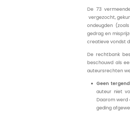
De 73 vermeende 
vergezocht, gekun
ondeugden (zoals o
gedrag en misprijz
creatieve vondst d
De rechtbank bes
beschouwd als ee
auteursrechten w
Geen tergend
auteur niet v
Daarom werd o
geding afgewe