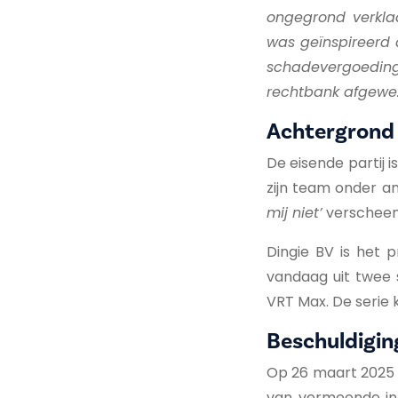
ongegrond verklaa
was geïnspireerd 
schadevergoedin
rechtbank afgewe
Achtergrond 
De eisende partij
zijn team onder a
mij niet’
verscheen 
Dingie BV is het p
vandaag uit twee 
VRT Max. De serie 
Beschuldigin
Op 26 maart 2025 d
van vermeende inb