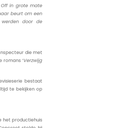
 Off in grote mate
 haar beurt om een
s werden door de
inspecteur die met
e romans ‘
Verzwijg
evisieserie bestaat
ijd te bekijken op
e het productiehuis
oncreet stelde hij