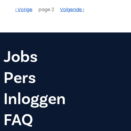
Paginering
Vorige
Volgende
‹ Vorige
page 2
Volgende ›
Jobs
Pers
Inloggen
FAQ